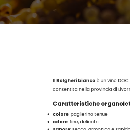
Il
Bolgheri bianco
è un vino DOC 
consentita nella provincia di Livor
Caratteristiche organole
colore
: paglierino tenue
odore
: fine, delicato
sapore
: secco, armonico e sapid