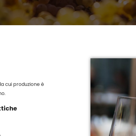
la cui produzione è
no.
ttiche
o