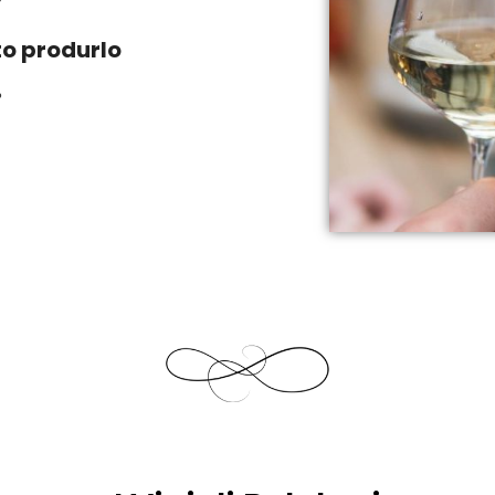
to produrlo
%